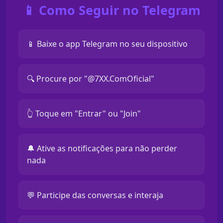
📱 Como Seguir no Telegram
📱 Baixe o app Telegram no seu dispositivo
🔍 Procure por "@7XX.ComOficial"
👆 Toque em "Entrar" ou "Join"
🔔 Ative as notificações para não perder
nada
💬 Participe das conversas e interaja