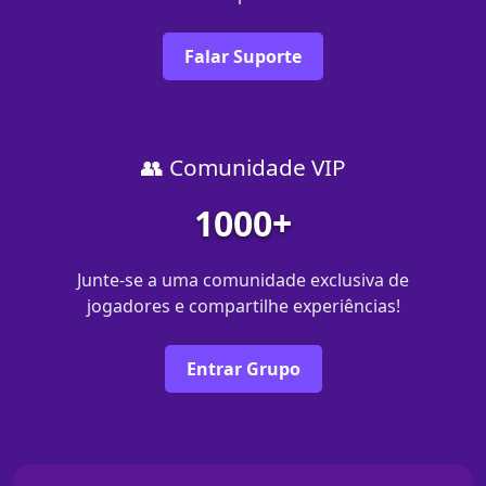
Falar Suporte
👥 Comunidade VIP
1000+
Junte-se a uma comunidade exclusiva de
jogadores e compartilhe experiências!
Entrar Grupo