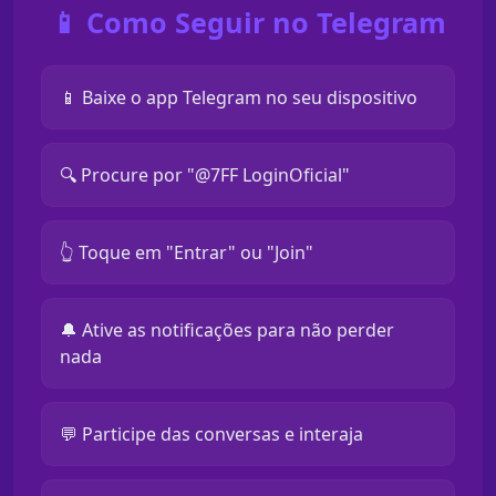
📱 Como Seguir no Telegram
📱 Baixe o app Telegram no seu dispositivo
🔍 Procure por "@7FF LoginOficial"
👆 Toque em "Entrar" ou "Join"
🔔 Ative as notificações para não perder
nada
💬 Participe das conversas e interaja