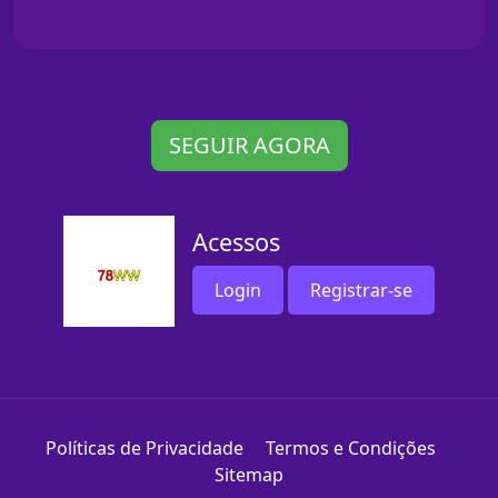
SEGUIR AGORA
Acessos
Login
Registrar-se
Políticas de Privacidade
Termos e Condições
Sitemap