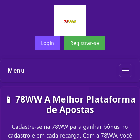
Login
Registrar-se
Menu
📱 78WW A Melhor Plataforma
de Apostas
Cadastre-se na 78WW para ganhar bônus no
cadastro e em cada recarga. Com a 78WW, você