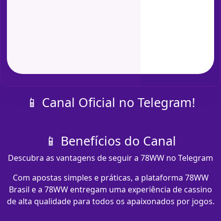
📱 Canal Oficial no Telegram!
📱 Benefícios do Canal
Descubra as vantagens de seguir a 78WW no Telegram
Com apostas simples e práticas, a plataforma 78WW
Brasil e a 78WW entregam uma experiência de cassino
de alta qualidade para todos os apaixonados por jogos.