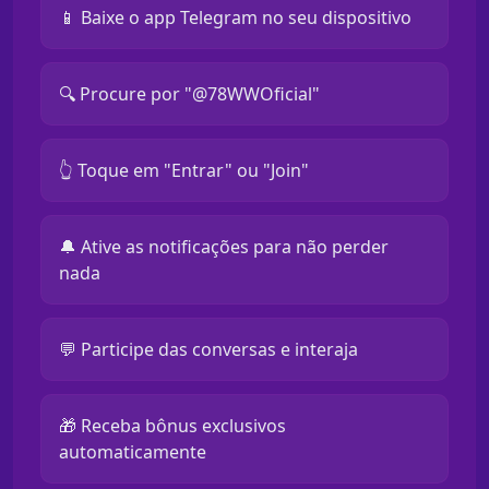
📱 Baixe o app Telegram no seu dispositivo
🔍 Procure por "@78WWOficial"
👆 Toque em "Entrar" ou "Join"
🔔 Ative as notificações para não perder
nada
💬 Participe das conversas e interaja
🎁 Receba bônus exclusivos
automaticamente