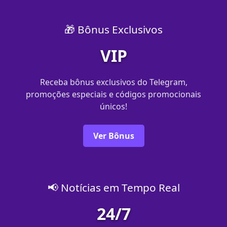
🎁 Bônus Exclusivos
VIP
Receba bônus exclusivos do Telegram,
promoções especiais e códigos promocionais
únicos!
Ver Bônus
📢 Notícias em Tempo Real
24/7