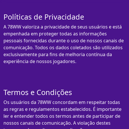
Políticas de Privacidade
A 78WW valoriza a privacidade de seus usuários e está
empenhada em proteger todas as informações
pessoais fornecidas durante o uso de nossos canais de
comunicação. Todos os dados coletados são utilizados
exclusivamente para fins de melhoria contínua da
experiência de nossos jogadores.
Termos e Condições
Os usuários da 78WW concordam em respeitar todas
as regras e regulamentos estabelecidos. É importante
ler e entender todos os termos antes de participar de
nossos canais de comunicação. A violação destes