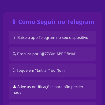
📱 Como Seguir no Telegram
📱 Baixe o app Telegram no seu dispositivo
🔍 Procure por "@77Win APPOficial"
👆 Toque em "Entrar" ou "Join"
🔔 Ative as notificações para não perder
nada