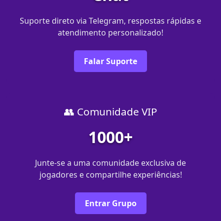
Suporte direto via Telegram, respostas rápidas e
atendimento personalizado!
Falar Suporte
👥 Comunidade VIP
1000+
Junte-se a uma comunidade exclusiva de
jogadores e compartilhe experiências!
Entrar Grupo