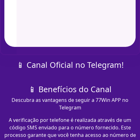
📱 Canal Oficial no Telegram!
📱 Benefícios do Canal
Descubra as vantagens de seguir a 77Win APP no
Telegram
A verificação por telefone é realizada através de um
código SMS enviado para o número fornecido. Este
processo garante que você tenha acesso ao número de