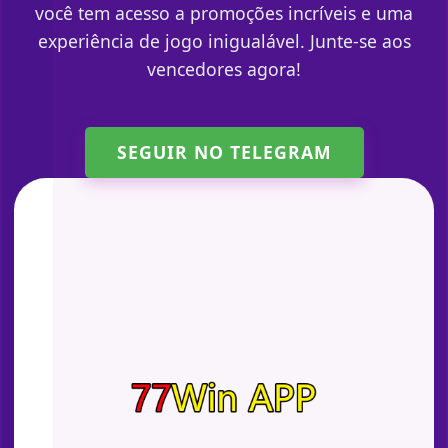
você tem acesso a promoções incríveis e uma
experiência de jogo inigualável. Junte-se aos
vencedores agora!
SEGUIR NO TELEGRAM