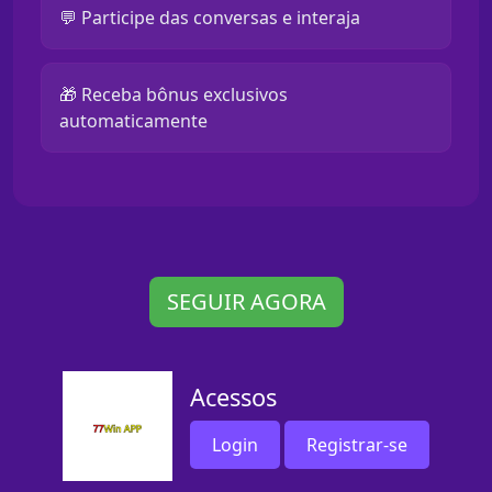
💬 Participe das conversas e interaja
🎁 Receba bônus exclusivos
automaticamente
SEGUIR AGORA
Acessos
Login
Registrar-se