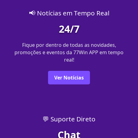
📢 Notícias em Tempo Real
24/7
Fique por dentro de todas as novidades,
promoções e eventos da 77Win APP em tempo
real!
Ver Notícias
💬 Suporte Direto
Chat