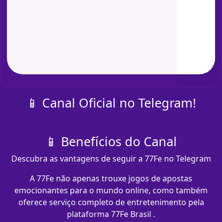
📱 Canal Oficial no Telegram!
📱 Benefícios do Canal
Descubra as vantagens de seguir a 77Fe no Telegram
A 77Fe não apenas trouxe jogos de apostas
emocionantes para o mundo online, como também
oferece serviço completo de entretenimento pela
plataforma 77Fe Brasil .