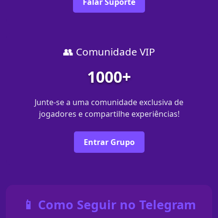
Falar Suporte
👥 Comunidade VIP
1000+
Junte-se a uma comunidade exclusiva de
jogadores e compartilhe experiências!
Entrar Grupo
📱 Como Seguir no Telegram