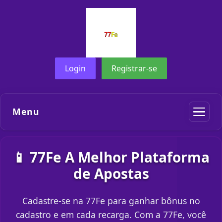
Login
Registrar-se
Menu
📱 77Fe A Melhor Plataforma
de Apostas
Cadastre-se na 77Fe para ganhar bônus no
cadastro e em cada recarga. Com a 77Fe, você