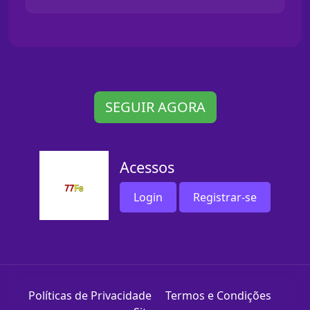
SEGUIR AGORA
Acessos
Login
Registrar-se
Políticas de Privacidade
Termos e Condições