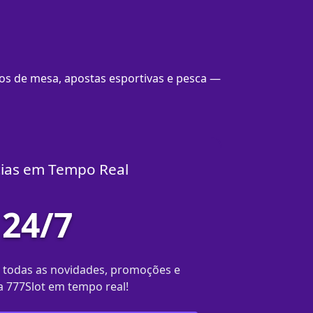
ogos de mesa, apostas esportivas e pesca —
cias em Tempo Real
24/7
e todas as novidades, promoções e
a 777Slot em tempo real!