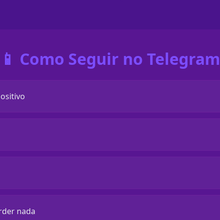
📱 Como Seguir no Telegram
ositivo
erder nada