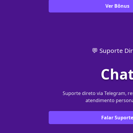
Ver Bônus
💬 Suporte Di
Cha
Suporte direto via Telegram, r
atendimento persona
Falar Suport