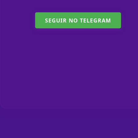
SEGUIR NO TELEGRAM