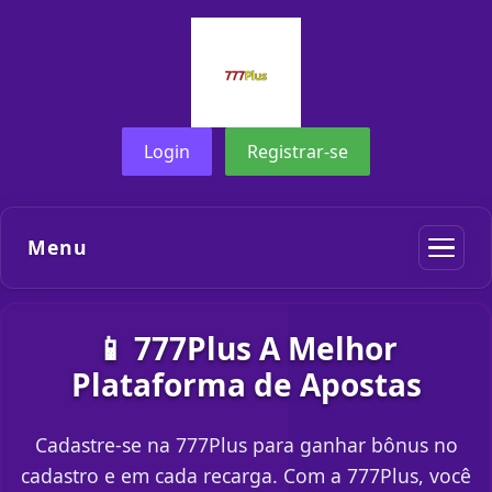
Login
Registrar-se
Menu
📱 777Plus A Melhor
Plataforma de Apostas
Cadastre-se na 777Plus para ganhar bônus no
cadastro e em cada recarga. Com a 777Plus, você