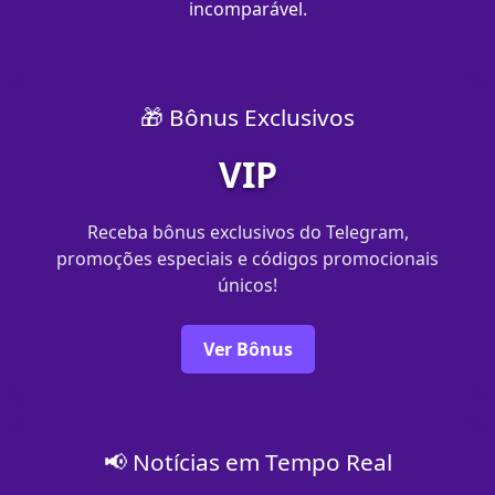
incomparável.
🎁 Bônus Exclusivos
VIP
Receba bônus exclusivos do Telegram,
promoções especiais e códigos promocionais
únicos!
Ver Bônus
📢 Notícias em Tempo Real