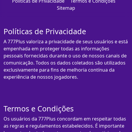
Políticas de Privacidade
Termos e Condições
Sitemap
Políticas de Privacidade
A 777Plus valoriza a privacidade de seus usuários e está
empenhada em proteger todas as informações
pessoais fornecidas durante o uso de nossos canais de
comunicação. Todos os dados coletados são utilizados
exclusivamente para fins de melhoria contínua da
experiência de nossos jogadores.
Termos e Condições
Os usuários da 777Plus concordam em respeitar todas
as regras e regulamentos estabelecidos. É importante