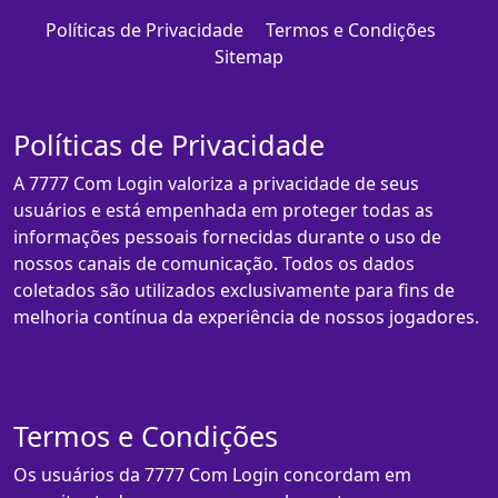
Políticas de Privacidade
Termos e Condições
Sitemap
Políticas de Privacidade
A 7777 Com Login valoriza a privacidade de seus
usuários e está empenhada em proteger todas as
informações pessoais fornecidas durante o uso de
nossos canais de comunicação. Todos os dados
coletados são utilizados exclusivamente para fins de
melhoria contínua da experiência de nossos jogadores.
Termos e Condições
Os usuários da 7777 Com Login concordam em