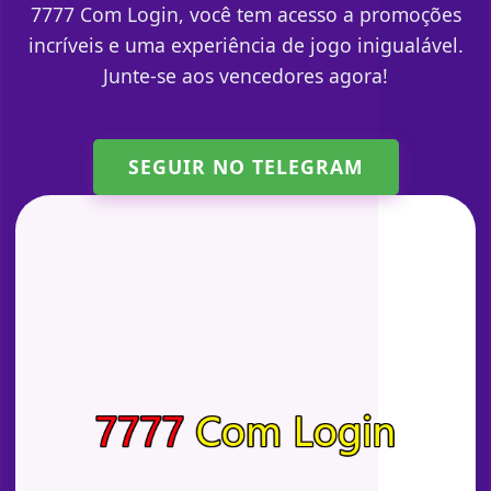
7777 Com Login, você tem acesso a promoções
incríveis e uma experiência de jogo inigualável.
Junte-se aos vencedores agora!
SEGUIR NO TELEGRAM