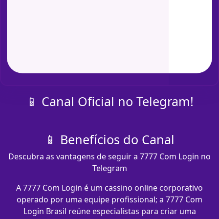
📱 Canal Oficial no Telegram!
📱 Benefícios do Canal
Descubra as vantagens de seguir a 7777 Com Login no
Telegram
A 7777 Com Login é um cassino online corporativo
operado por uma equipe profissional; a 7777 Com
Login Brasil reúne especialistas para criar uma