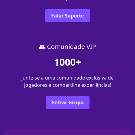
Falar Suporte
👥 Comunidade VIP
1000+
Junte-se a uma comunidade exclusiva de
jogadores e compartilhe experiências!
Entrar Grupo