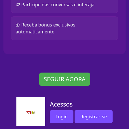
💬 Participe das conversas e interaja
🎁 Receba bônus exclusivos
automaticamente
SEGUIR AGORA
Acessos
Login
Registrar-se