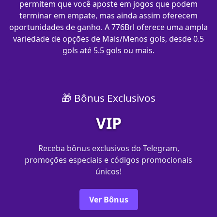
permitem que você aposte em jogos que podem
terminar em empate, mas ainda assim oferecem
oportunidades de ganho. A 776Brl oferece uma ampla
variedade de opções de Mais/Menos gols, desde 0.5
gols até 5.5 gols ou mais.
🎁 Bônus Exclusivos
VIP
Receba bônus exclusivos do Telegram,
promoções especiais e códigos promocionais
únicos!
Ver Bônus