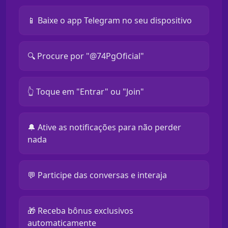
📱 Baixe o app Telegram no seu dispositivo
🔍 Procure por "@74PgOficial"
👆 Toque em "Entrar" ou "Join"
🔔 Ative as notificações para não perder
nada
💬 Participe das conversas e interaja
🎁 Receba bônus exclusivos
automaticamente