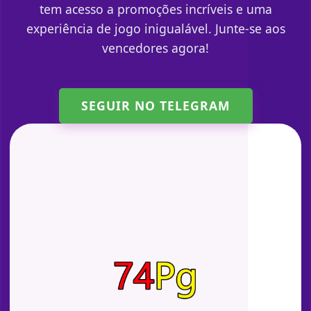
tem acesso a promoções incríveis e uma
experiência de jogo inigualável. Junte-se aos
vencedores agora!
SEGUIR NO TELEGRAM