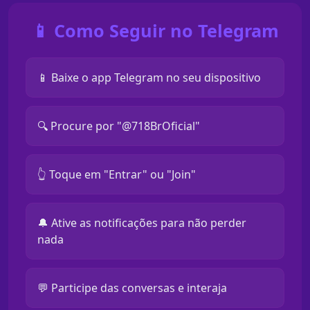
📱 Como Seguir no Telegram
📱 Baixe o app Telegram no seu dispositivo
🔍 Procure por "@718BrOficial"
👆 Toque em "Entrar" ou "Join"
🔔 Ative as notificações para não perder
nada
💬 Participe das conversas e interaja