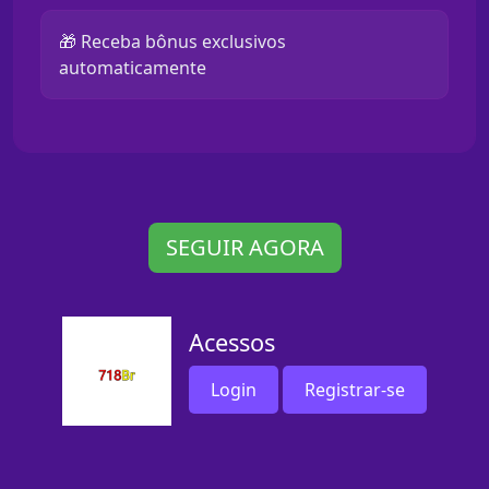
🎁 Receba bônus exclusivos
automaticamente
SEGUIR AGORA
Acessos
Login
Registrar-se