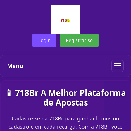
Login
Registrar-se
Menu
📱 718Br A Melhor Plataforma
de Apostas
Cadastre-se na 718Br para ganhar bônus no
cadastro e em cada recarga. Com a 718Br, você