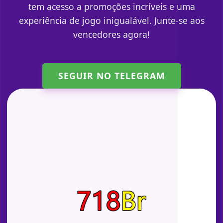
tem acesso a promoções incríveis e uma
experiência de jogo inigualável. Junte-se aos
vencedores agora!
SEGUIR NO TELEGRAM