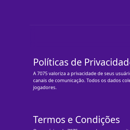
Políticas de Privacida
A 7075 valoriza a privacidade de seus usuá
canais de comunicação. Todos os dados cole
jogadores.
Termos e Condições