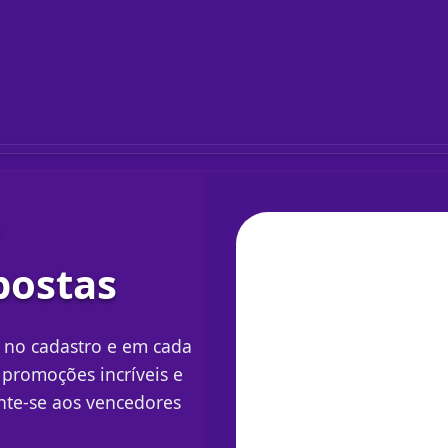
postas
 no cadastro e em cada
 promoções incríveis e
unte-se aos vencedores