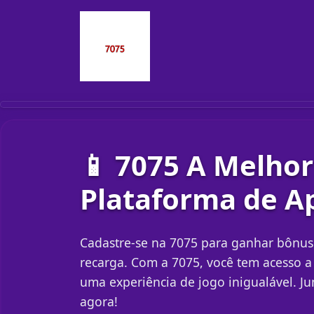
📱 7075 A Melhor
Plataforma de A
Cadastre-se na 7075 para ganhar bônus
recarga. Com a 7075, você tem acesso a
uma experiência de jogo inigualável. J
agora!