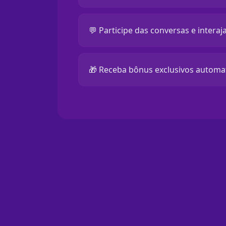
💬 Participe das conversas e interaj
🎁 Receba bônus exclusivos autom