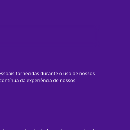
essoais fornecidas durante o uso de nossos
 contínua da experiência de nossos