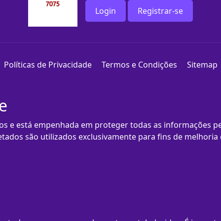
Login
Registrar-se
Políticas de Privacidade
Termos e Condições
Sitemap
de
rios e está empenhada em proteger todas as informações p
tados são utilizados exclusivamente para fins de melhoria