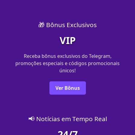
🎁 Bônus Exclusivos
VIP
Receba bônus exclusivos do Telegram,
promoções especiais e códigos promocionais
únicos!
Ver Bônus
📢 Notícias em Tempo Real
24/7