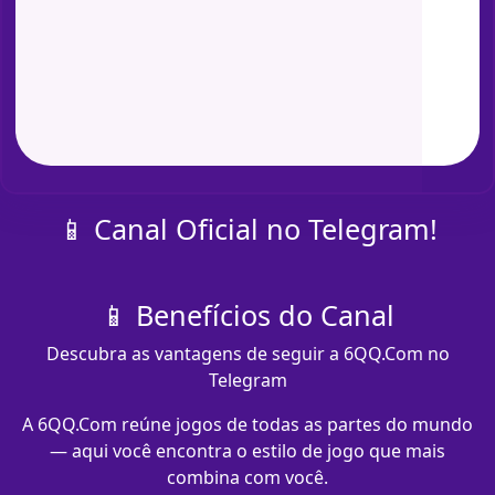
📱 Canal Oficial no Telegram!
📱 Benefícios do Canal
Descubra as vantagens de seguir a 6QQ.Com no
Telegram
A 6QQ.Com reúne jogos de todas as partes do mundo
— aqui você encontra o estilo de jogo que mais
combina com você.