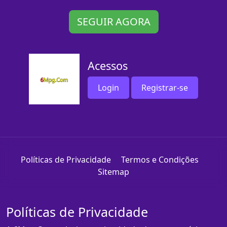
SEGUIR AGORA
Acessos
Login
Registrar-se
Políticas de Privacidade
Termos e Condições
Sitemap
Políticas de Privacidade