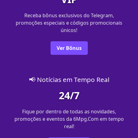
Receba bônus exclusivos do Telegram,
promoções especiais e códigos promocionais
únicos!
Ver Bônus
📢 Notícias em Tempo Real
24/7
Fique por dentro de todas as novidades,
promoções e eventos da 6Mpg.Com em tempo
real!