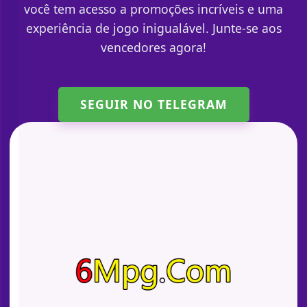
você tem acesso a promoções incríveis e uma
experiência de jogo inigualável. Junte-se aos
vencedores agora!
SEGUIR NO TELEGRAM