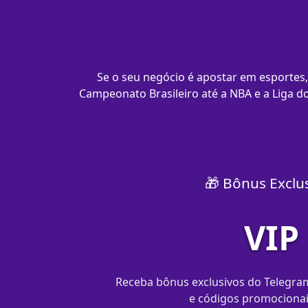
Se o seu negócio é apostar em esportes
Campeonato Brasileiro até a NBA e a Liga 
🎁 Bônus Exclu
VIP
Receba bônus exclusivos do Telegra
e códigos promocionai