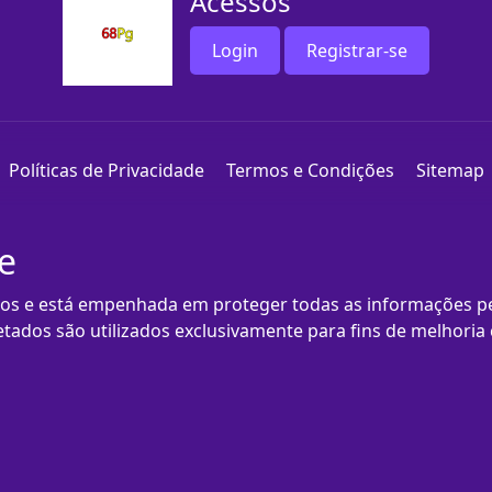
Acessos
Login
Registrar-se
Políticas de Privacidade
Termos e Condições
Sitemap
de
rios e está empenhada em proteger todas as informações p
tados são utilizados exclusivamente para fins de melhoria