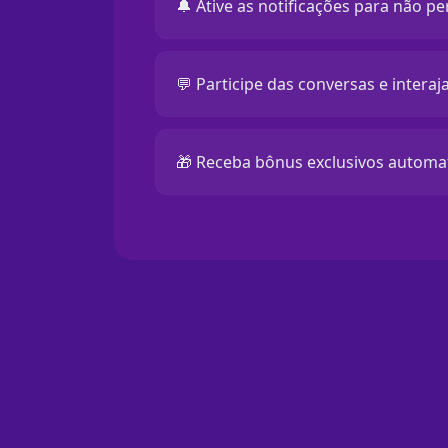
🔔 Ative as notificações para não p
💬 Participe das conversas e interaj
🎁 Receba bônus exclusivos autom