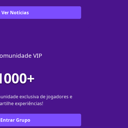
Ver Notícias
Comunidade VIP
1000+
unidade exclusiva de jogadores e
rtilhe experiências!
Entrar Grupo