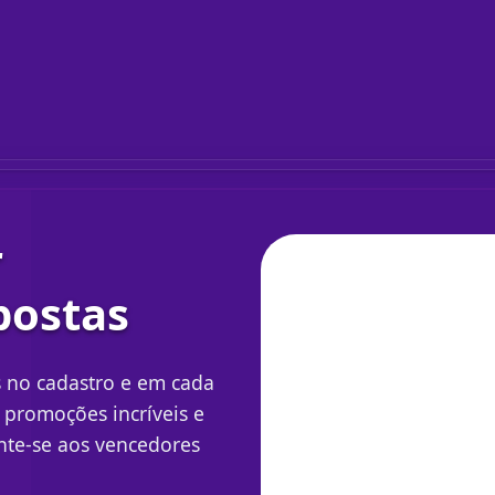
r
postas
 no cadastro e em cada
 promoções incríveis e
unte-se aos vencedores