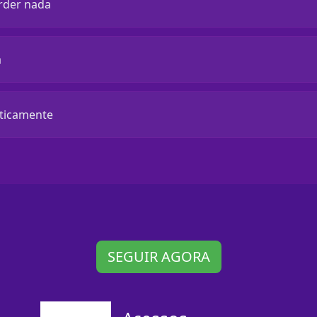
erder nada
a
aticamente
SEGUIR AGORA