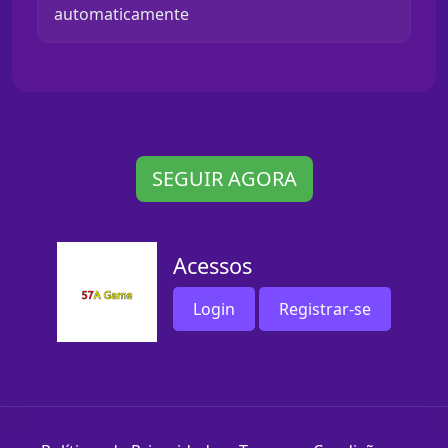
automaticamente
SEGUIR AGORA
Acessos
Login
Registrar-se