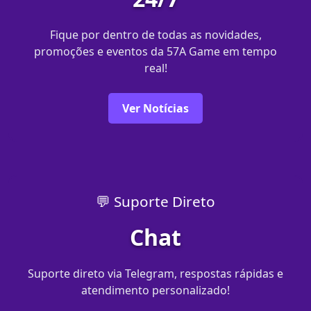
Fique por dentro de todas as novidades,
promoções e eventos da 57A Game em tempo
real!
Ver Notícias
💬 Suporte Direto
Chat
Suporte direto via Telegram, respostas rápidas e
atendimento personalizado!