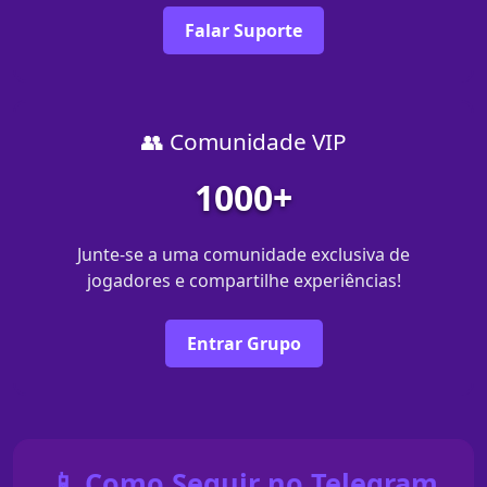
Falar Suporte
👥 Comunidade VIP
1000+
Junte-se a uma comunidade exclusiva de
jogadores e compartilhe experiências!
Entrar Grupo
📱 Como Seguir no Telegram