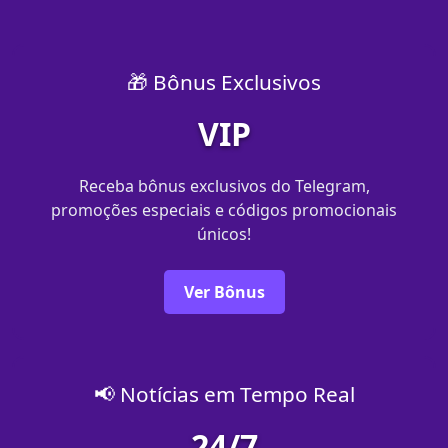
🎁 Bônus Exclusivos
VIP
Receba bônus exclusivos do Telegram,
promoções especiais e códigos promocionais
únicos!
Ver Bônus
📢 Notícias em Tempo Real
24/7