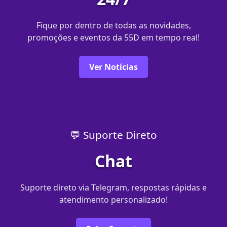
Fique por dentro de todas as novidades,
promoções e eventos da 55D em tempo real!
Ver Notícias
💬 Suporte Direto
Chat
Suporte direto via Telegram, respostas rápidas e
atendimento personalizado!