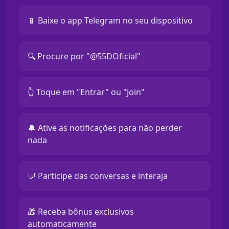
📱 Baixe o app Telegram no seu dispositivo
🔍 Procure por "@55DOficial"
👆 Toque em "Entrar" ou "Join"
🔔 Ative as notificações para não perder
nada
💬 Participe das conversas e interaja
🎁 Receba bônus exclusivos
automaticamente