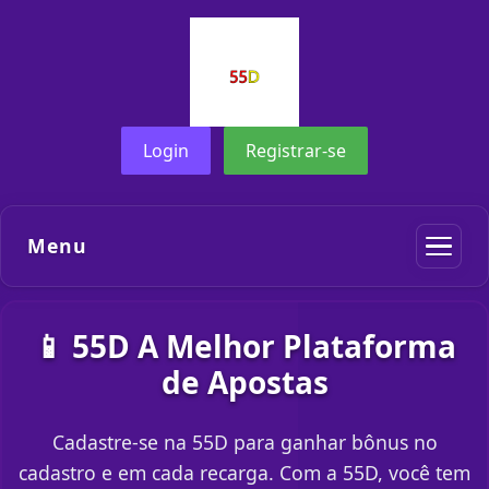
Login
Registrar-se
Menu
📱 55D A Melhor Plataforma
de Apostas
Cadastre-se na 55D para ganhar bônus no
cadastro e em cada recarga. Com a 55D, você tem