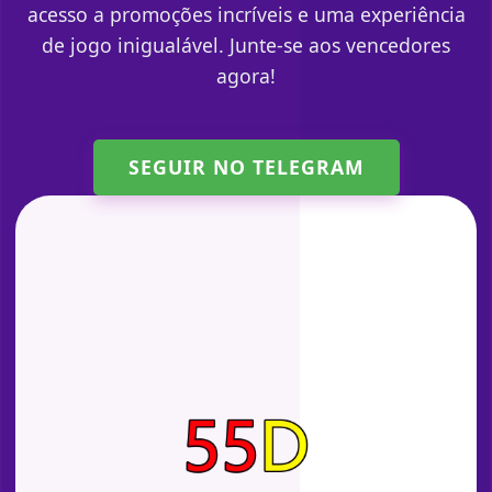
acesso a promoções incríveis e uma experiência
de jogo inigualável. Junte-se aos vencedores
agora!
SEGUIR NO TELEGRAM