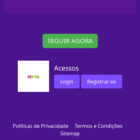
SEGUIR AGORA
Acessos
Login
Registrar-se
Políticas de Privacidade
Termos e Condições
Sitemap