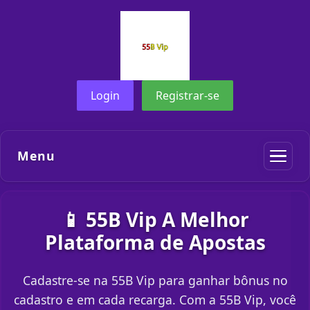
Login
Registrar-se
Menu
📱 55B Vip A Melhor
Plataforma de Apostas
Cadastre-se na 55B Vip para ganhar bônus no
cadastro e em cada recarga. Com a 55B Vip, você