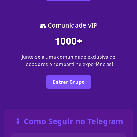
👥 Comunidade VIP
1000+
Junte-se a uma comunidade exclusiva de
jogadores e compartilhe experiências!
Entrar Grupo
📱 Como Seguir no Telegram