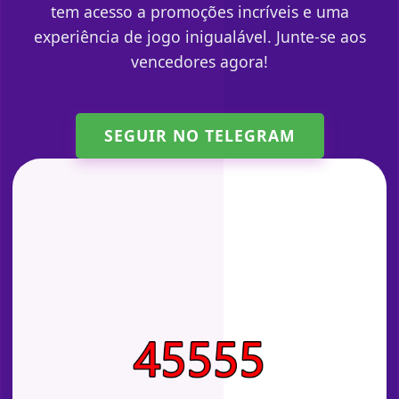
tem acesso a promoções incríveis e uma
experiência de jogo inigualável. Junte-se aos
vencedores agora!
SEGUIR NO TELEGRAM