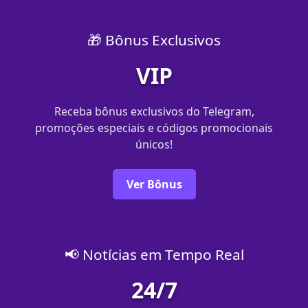
🎁 Bônus Exclusivos
VIP
Receba bônus exclusivos do Telegram,
promoções especiais e códigos promocionais
únicos!
Ver Bônus
📢 Notícias em Tempo Real
24/7