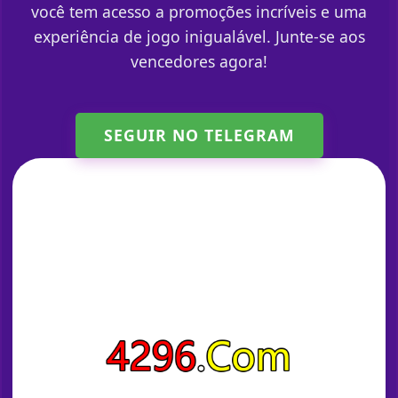
você tem acesso a promoções incríveis e uma
experiência de jogo inigualável. Junte-se aos
vencedores agora!
SEGUIR NO TELEGRAM