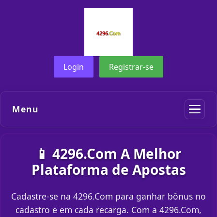
Login
Registrar-se
Menu
📱 4296.Com A Melhor
Plataforma de Apostas
Cadastre-se na 4296.Com para ganhar bônus no
cadastro e em cada recarga. Com a 4296.Com,