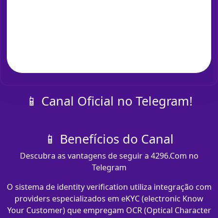
📱 Canal Oficial no Telegram!
📱 Benefícios do Canal
Descubra as vantagens de seguir a 4296.Com no
Telegram
O sistema de identity verification utiliza integração com
providers especializados em eKYC (electronic Know
Your Customer) que empregam OCR (Optical Character