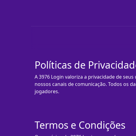
Políticas de Privacida
A 3976 Login valoriza a privacidade de seu
nossos canais de comunicação. Todos os dad
jogadores.
Termos e Condições