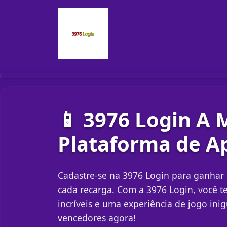
📱 3976 Login A 
Plataforma de A
Cadastre-se na 3976 Login para ganhar
cada recarga. Com a 3976 Login, você 
incríveis e uma experiência de jogo inig
vencedores agora!