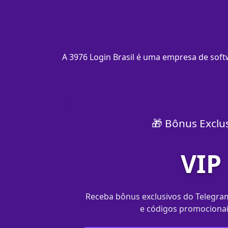
A 3976 Login Brasil é uma empresa de soft
🎁 Bônus Exclu
VIP
Receba bônus exclusivos do Telegra
e códigos promocionai