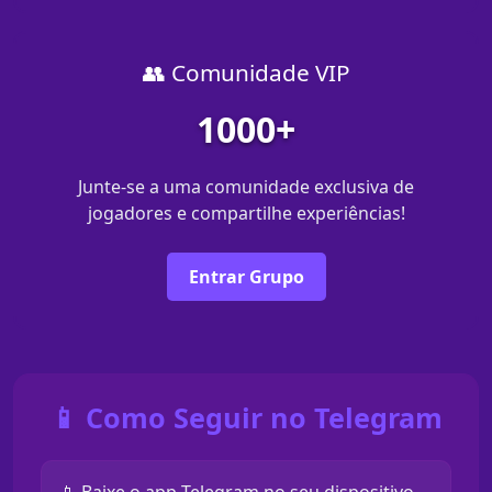
👥 Comunidade VIP
1000+
Junte-se a uma comunidade exclusiva de
jogadores e compartilhe experiências!
Entrar Grupo
📱 Como Seguir no Telegram