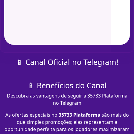
📱 Canal Oficial no Telegram!
📱 Benefícios do Canal
Descubra as vantagens de seguir a 35733 Plataforma
no Telegram
As ofertas especiais no
35733 Plataforma
são mais do
que simples promoções; elas representam a
oportunidade perfeita para os jogadores maximizaram