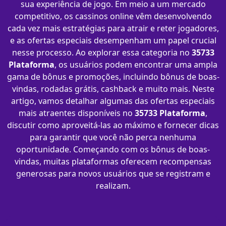
sua experiência de jogo. Em meio a um mercado
competitivo, os cassinos online vêm desenvolvendo
cada vez mais estratégias para atrair e reter jogadores,
e as ofertas especiais desempenham um papel crucial
nesse processo. Ao explorar essa categoria no
35733
Plataforma
, os usuários podem encontrar uma ampla
gama de bônus e promoções, incluindo bônus de boas-
vindas, rodadas grátis, cashback e muito mais. Neste
artigo, vamos detalhar algumas das ofertas especiais
mais atraentes disponíveis no
35733 Plataforma
,
discutir como aproveitá-las ao máximo e fornecer dicas
para garantir que você não perca nenhuma
oportunidade. Começando com os bônus de boas-
vindas, muitas plataformas oferecem recompensas
generosas para novos usuários que se registram e
realizam.