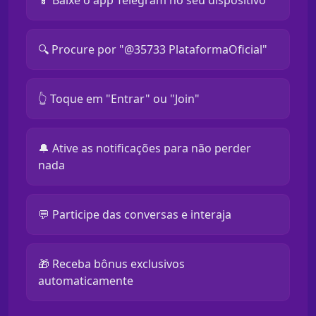
📱 Baixe o app Telegram no seu dispositivo
🔍 Procure por "@35733 PlataformaOficial"
👆 Toque em "Entrar" ou "Join"
🔔 Ative as notificações para não perder
nada
💬 Participe das conversas e interaja
🎁 Receba bônus exclusivos
automaticamente