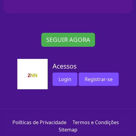
SEGUIR AGORA
Acessos
Login
Registrar-se
Políticas de Privacidade
Termos e Condições
Sitemap