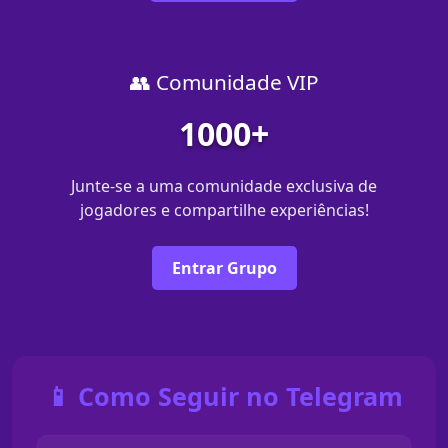
👥 Comunidade VIP
1000+
Junte-se a uma comunidade exclusiva de
jogadores e compartilhe experiências!
Entrar Grupo
📱 Como Seguir no Telegram