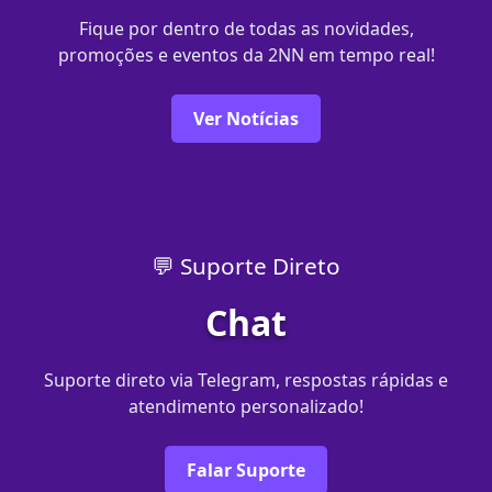
Fique por dentro de todas as novidades,
promoções e eventos da 2NN em tempo real!
Ver Notícias
💬 Suporte Direto
Chat
Suporte direto via Telegram, respostas rápidas e
atendimento personalizado!
Falar Suporte