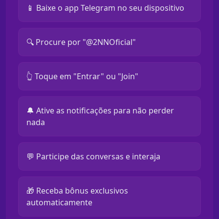
📱 Baixe o app Telegram no seu dispositivo
🔍 Procure por "@2NNOficial"
👆 Toque em "Entrar" ou "Join"
🔔 Ative as notificações para não perder
nada
💬 Participe das conversas e interaja
🎁 Receba bônus exclusivos
automaticamente