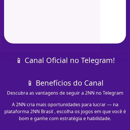
📱 Canal Oficial no Telegram!
📱 Benefícios do Canal
Descubra as vantagens de seguir a 2NN no Telegram
A 2NN cria mais oportunidades para lucrar — na
plataforma 2NN Brasil , escolha os jogos em que você é
bom e ganhe com estratégia e habilidade.