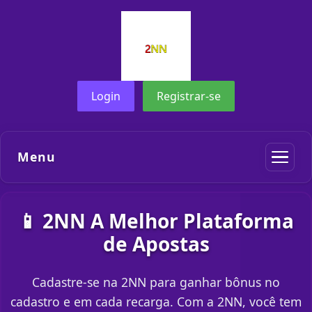
Login
Registrar-se
Menu
📱 2NN A Melhor Plataforma
de Apostas
Cadastre-se na 2NN para ganhar bônus no
cadastro e em cada recarga. Com a 2NN, você tem