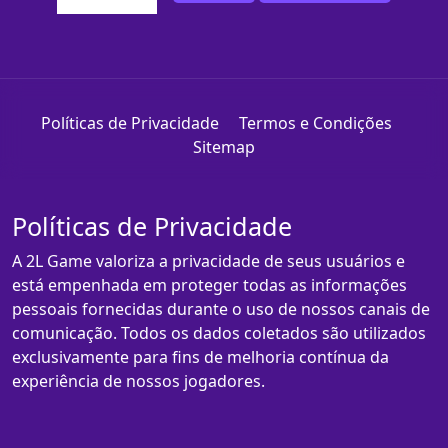
Políticas de Privacidade
Termos e Condições
Sitemap
Políticas de Privacidade
A 2L Game valoriza a privacidade de seus usuários e
está empenhada em proteger todas as informações
pessoais fornecidas durante o uso de nossos canais de
comunicação. Todos os dados coletados são utilizados
exclusivamente para fins de melhoria contínua da
experiência de nossos jogadores.