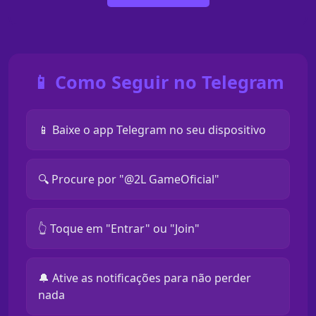
📱 Como Seguir no Telegram
📱 Baixe o app Telegram no seu dispositivo
🔍 Procure por "@2L GameOficial"
👆 Toque em "Entrar" ou "Join"
🔔 Ative as notificações para não perder
nada