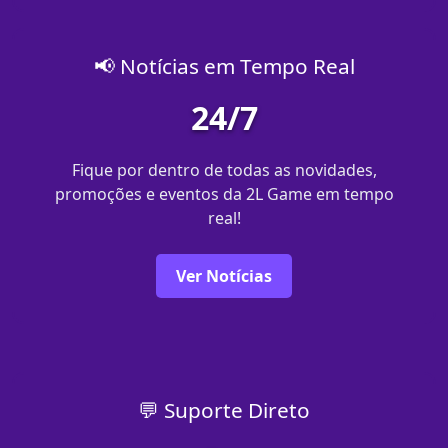
📢 Notícias em Tempo Real
24/7
Fique por dentro de todas as novidades,
promoções e eventos da 2L Game em tempo
real!
Ver Notícias
💬 Suporte Direto