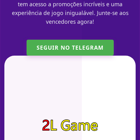
tem acesso a promoções incríveis e uma
experiência de jogo inigualável. Junte-se aos
vencedores agora!
SEGUIR NO TELEGRAM