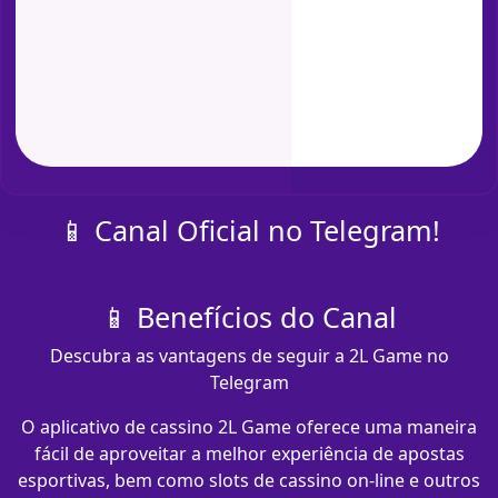
📱 Canal Oficial no Telegram!
📱 Benefícios do Canal
Descubra as vantagens de seguir a 2L Game no
Telegram
O aplicativo de cassino 2L Game oferece uma maneira
fácil de aproveitar a melhor experiência de apostas
esportivas, bem como slots de cassino on-line e outros