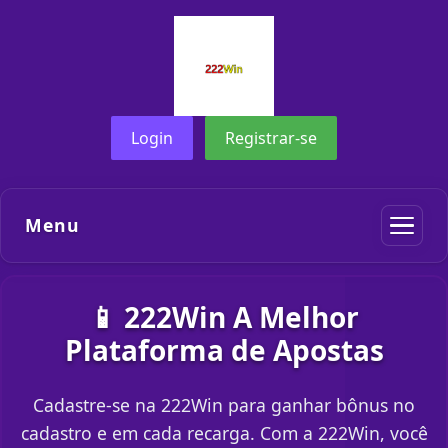
Login
Registrar-se
Menu
📱 222Win A Melhor
Plataforma de Apostas
Cadastre-se na 222Win para ganhar bônus no
cadastro e em cada recarga. Com a 222Win, você