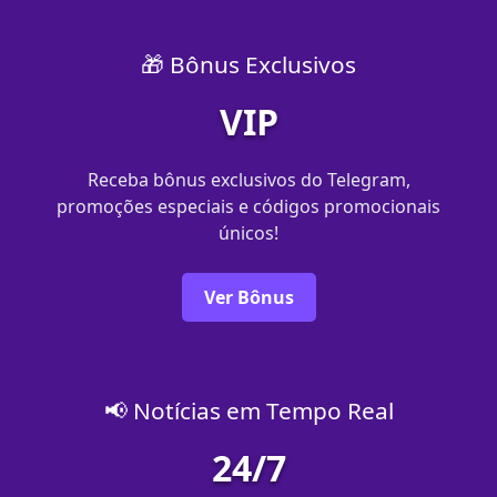
🎁 Bônus Exclusivos
VIP
Receba bônus exclusivos do Telegram,
promoções especiais e códigos promocionais
únicos!
Ver Bônus
📢 Notícias em Tempo Real
24/7