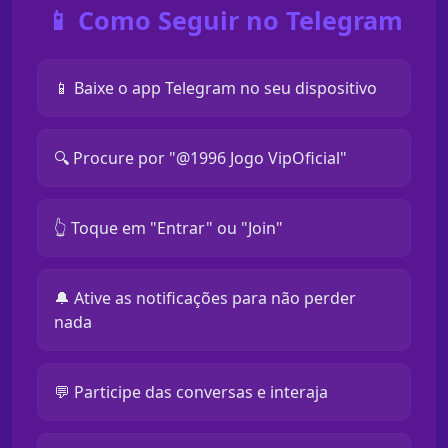
📱 Como Seguir no Telegram
📱 Baixe o app Telegram no seu dispositivo
🔍 Procure por "@1996 Jogo VipOficial"
👆 Toque em "Entrar" ou "Join"
🔔 Ative as notificações para não perder
nada
💬 Participe das conversas e interaja