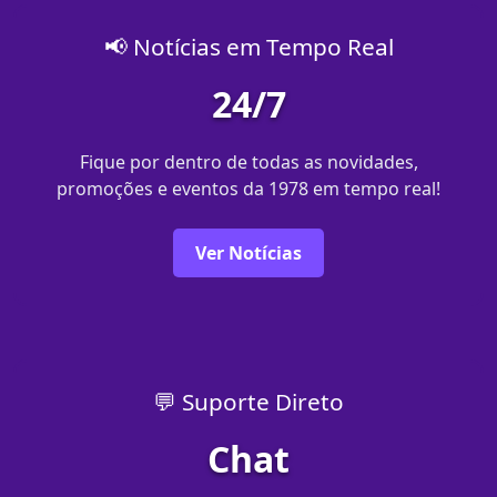
📢 Notícias em Tempo Real
24/7
Fique por dentro de todas as novidades,
promoções e eventos da 1978 em tempo real!
Ver Notícias
💬 Suporte Direto
Chat