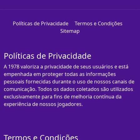
Políticas de Privacidade
Termos e Condições
Sitemap
Políticas de Privacidade
A 1978 valoriza a privacidade de seus usuários e está
empenhada em proteger todas as informações
pessoais fornecidas durante o uso de nossos canais de
comunicação. Todos os dados coletados são utilizados
exclusivamente para fins de melhoria contínua da
experiência de nossos jogadores.
Termos e Condições