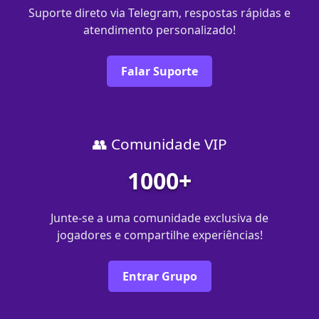
Suporte direto via Telegram, respostas rápidas e
atendimento personalizado!
Falar Suporte
👥 Comunidade VIP
1000+
Junte-se a uma comunidade exclusiva de
jogadores e compartilhe experiências!
Entrar Grupo