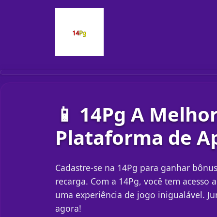
📱 14Pg A Melho
Plataforma de A
Cadastre-se na 14Pg para ganhar bônus
recarga. Com a 14Pg, você tem acesso a
uma experiência de jogo inigualável. J
agora!