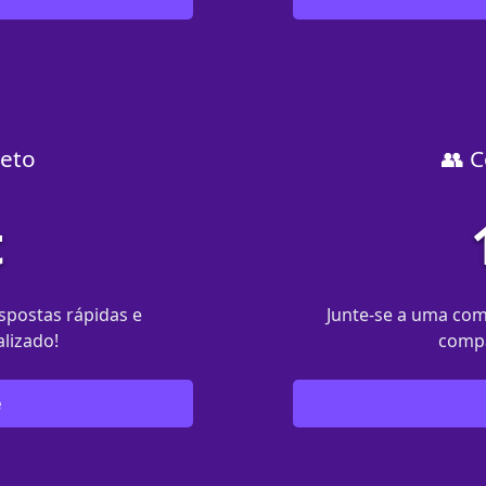
reto
👥 
t
espostas rápidas e
Junte-se a uma com
lizado!
compa
e