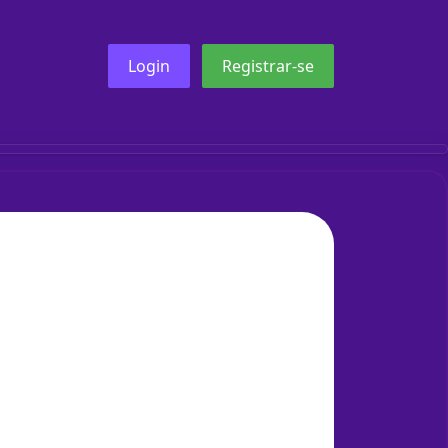
Login
Registrar-se