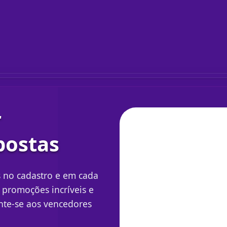
r
postas
 no cadastro e em cada
 promoções incríveis e
unte-se aos vencedores