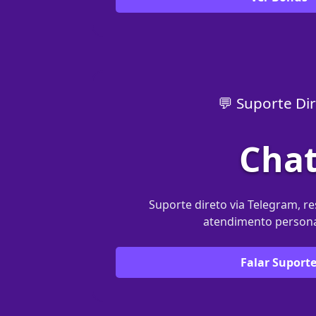
💬 Suporte Di
Cha
Suporte direto via Telegram, r
atendimento persona
Falar Suport