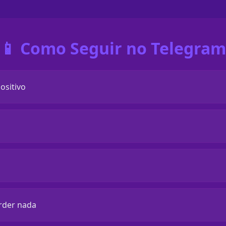
📱 Como Seguir no Telegram
ositivo
erder nada